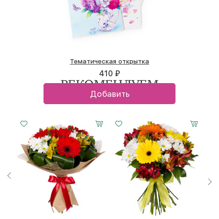
Тематическая открытка
410 ₽
РЕКОМЕНДУЕМ
Добавить
Малый
Средний
Большой
Малый
Средний
Большой
15 см -
25 см -
35 см -
20 см -
30 см -
45 см -
30 см
35 см
35 см
30 см
30 см
30 см