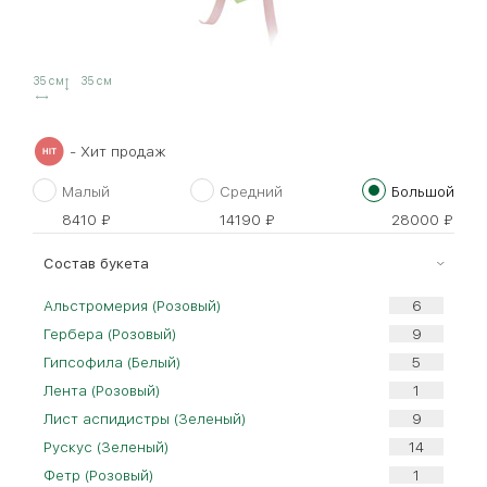
35 см
35 см
- Хит продаж
Малый
Средний
Большой
8410
₽
14190
₽
28000
₽
Cостав букета
Альстромерия (Розовый)
Гербера (Розовый)
Гипсофила (Белый)
Лента (Розовый)
Лист аспидистры (Зеленый)
Рускус (Зеленый)
Фетр (Розовый)