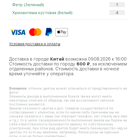
Фетр (Зеленый)
Хризантема кустовая (Белый)
Условия доставки и оплаты
Доставка в городе
Китай
возможна 09.08.2026 к 16:00
Стоимость доставки по городу
600 ₽
, за исключением
отдаленных районов. Стоимость доставки в ночное
время уточняйте у оператора.
Внимание
: оттенок цветов может отличаться от представленного на
фото!
Элементы декора в выполненном букете также могут иметь
некоторые отличия от образца, так как ассортимент салонов
постоянно меняется.
Замена сезонного цветка и доп. товаров осуществляется по
согласованию с клиентом, если по каким-либо причинам мы не
сможем связаться с вами (не отвечает телефон, нет ответа на e-mail
и т.д.), то в целях своевременности выполнения заказа мы берем на
себя ответственность произвести замену по собственному
усмотрению, при этом вид цветов будет иметь преимущество над их
цветом (то есть мы заменим, например, белые розы на красные
розы, а не на белые хризантемы).