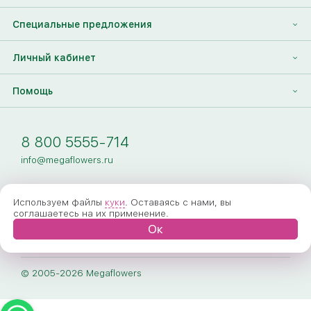
Контакты
Корпоративным клиентам
Найти друга
Специальные предложения
Наши лица
Партнеры Megaflowers
Анонимная доставка цветов
Накопительные скидки
Личный кабинет
Видеогалерея
Пресс-центр
Доставка цветов за границу
Дополнения к букету
Вход
Помощь
Новости
Фото получателя
Регистрация
Полезные статьи
Доставка
8 800 5555-714
Оплата
info@megaflowers.ru
Гарантии
Используем файлы
куки
. Оставаясь с нами, вы
Как заказать
соглашаетесь на их применение.
Ок
Вопрос-ответ
Обработка персональных данных
© 2005-2026 Megaflowers
Договор-оферта