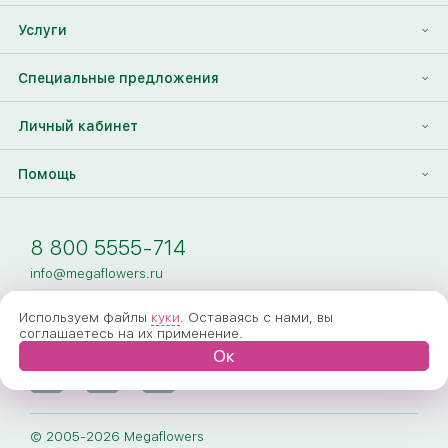
Отзывы
Франшиза
Услуги
Контакты
Корпоративным клиентам
Найти друга
Специальные предложения
Наши лица
Партнеры Megaflowers
Анонимная доставка цветов
Накопительные скидки
Личный кабинет
Видеогалерея
Пресс-центр
Доставка цветов за границу
Дополнения к букету
Вход
Помощь
Новости
Фото получателя
Регистрация
Полезные статьи
Доставка
8 800 5555-714
Оплата
info@megaflowers.ru
Гарантии
Используем файлы
куки
. Оставаясь с нами, вы
соглашаетесь на их применение.
Как заказать
Ок
Вопрос-ответ
Обработка персональных данных
© 2005-2026 Megaflowers