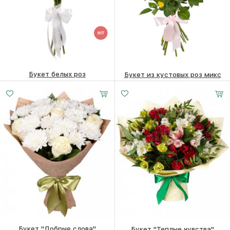
Букет белых роз
Букет из кустовых роз микс
8790
₽
18150
₽
Букет "Добрые слова"
Букет "Теплые чувства"