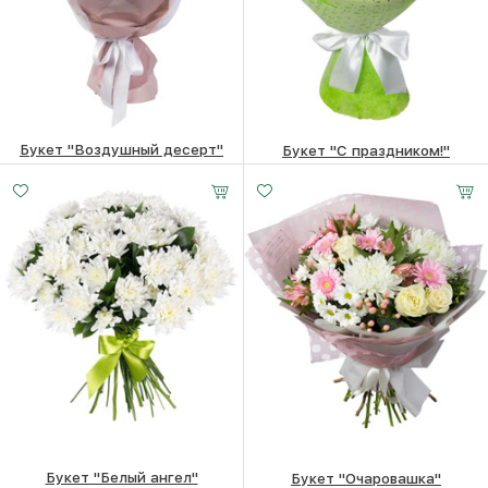
Букет "Воздушный десерт"
Букет "С праздником!"
Малый
Средний
Большой
13210
₽
19200
₽
20 -
30 -
50 -
35 см
35 см
35 см
Букет "Белый ангел"
Букет "Очаровашка"