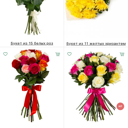
Букет из 15 белых роз
Букет из 11 желтых хризантем
Малый
Средний
Большой
15520
₽
16780
₽
20 -
30 -
40 -
40 см
40 см
40 см