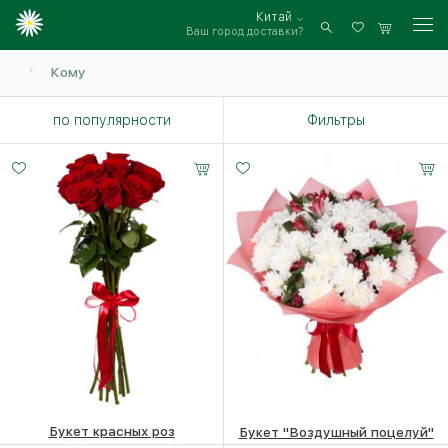
Китай
Ваш город доставки?
Войти
Кому
по популярности
Фильтры
7 роз
11 роз
25 роз
15 -
20 -
35 -
60 см
60 см
60 см
Букет красных роз
Букет "Воздушный поцелуй"